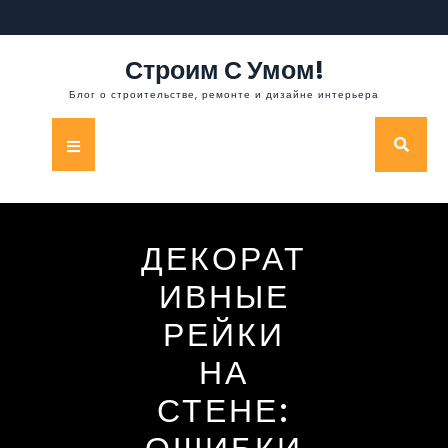
Перейти
к
содержимому
Строим С Умом!
Блог о строительстве, ремонте и дизайне интерьера
Кнопка
Открыть
ДЕКОРАТ
ИВНЫЕ
РЕЙКИ
НА
СТЕНЕ: