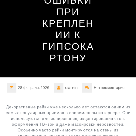
ОШИБКИ
ПРИ
КРЕПЛЕН
ИИ К
ГИПСОКА
РТОНУ
28 февраля, 2026
admin
Нет комментариев
Декоративные рейки уже несколько лет остаются одним из
самых популярных приемов в современном интерьере. Они
используются для зонирования, акцентирования стен,
оформления ТВ-зон и даже маскировки неровностей.
Особенно часто рейки монтируются на стены из
гипсокартона, поскольку этот материал широко