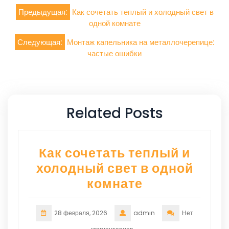
Навигация
Предыдущая:
Как сочетать теплый и холодный свет в
по
одной комнате
записям
Следующая:
Монтаж капельника на металлочерепице:
частые ошибки
Related Posts
Как сочетать теплый и
холодный свет в одной
комнате
28 февраля, 2026
admin
Нет