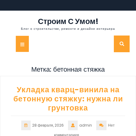
Перейти
к
содержимому
Строим С Умом!
Блог о строительстве, ремонте и дизайне интерьера
Кнопка
Открыть
Метка:
бетонная стяжка
Укладка кварц-винила на
бетонную стяжку: нужна ли
грунтовка
28 февраля, 2026
admin
Нет
комментариев