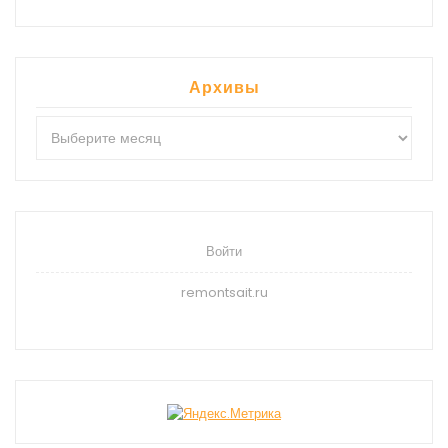
Архивы
Архивы
Войти
remontsait.ru