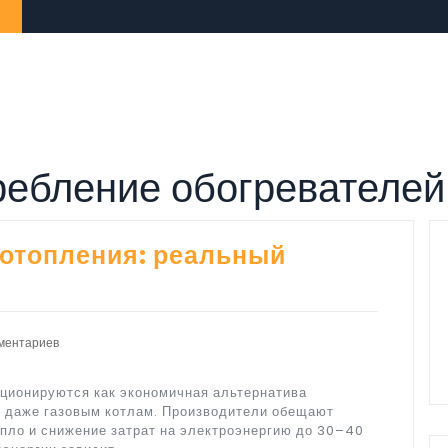
ребление обогревателей
отопления: реальный
ментариев
ционируются как экономичная альтернатива
и даже газовым котлам. Производители обещают
пло и снижение затрат на электроэнергию до 30–40