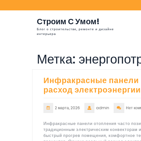
Перейти
к
содержимому
Строим С Умом!
Блог о строительстве, ремонте и дизайне
интерьера
Метка:
энергопот
Инфракрасные панели 
расход электроэнергии
2 марта, 2026
admin
Нет ком
Инфракрасные панели отопления часто пози
традиционным электрическим конвекторам 
быстрый прогрев помещения, комфортное те