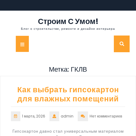
Перейти
к
содержимому
Строим С Умом!
Блог о строительстве, ремонте и дизайне интерьера
Кнопка
Открыть
Метка:
ГКЛВ
Как выбрать гипсокартон
для влажных помещений
1 марта, 2026
admin
Нет комментариев
Гипсокартон давно стал универсальным материалом