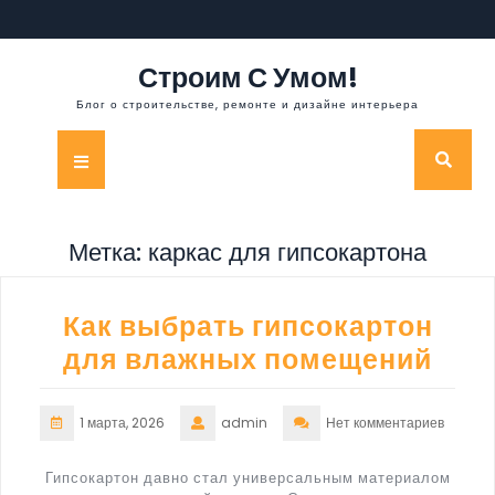
Перейти
к
содержимому
Строим С Умом!
Блог о строительстве, ремонте и дизайне интерьера
Кнопка
Открыть
Метка:
каркас для гипсокартона
Как выбрать гипсокартон
для влажных помещений
1 марта, 2026
admin
Нет комментариев
Гипсокартон давно стал универсальным материалом