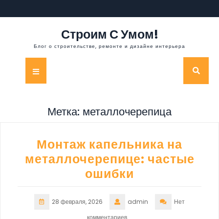
Перейти
к
содержимому
Строим С Умом!
Блог о строительстве, ремонте и дизайне интерьера
Кнопка
Открыть
Метка:
металлочерепица
Монтаж капельника на
металлочерепице: частые
ошибки
28 февраля, 2026
admin
Нет
комментариев