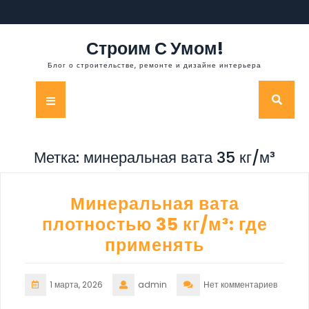
Перейти
к
содержимому
Строим С Умом!
Блог о строительстве, ремонте и дизайне интерьера
Кнопка
Открыть
Метка:
минеральная вата 35 кг/м³
Минеральная вата
плотностью 35 кг/м³: где
применять
1 марта, 2026
admin
Нет комментариев