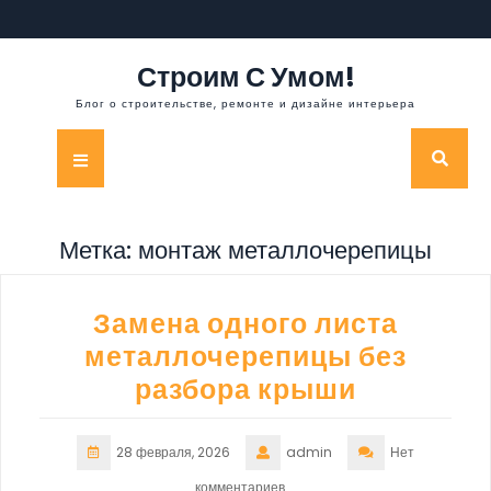
Перейти
к
содержимому
Строим С Умом!
Блог о строительстве, ремонте и дизайне интерьера
Кнопка
Открыть
Метка:
монтаж металлочерепицы
Замена одного листа
металлочерепицы без
разбора крыши
28 февраля, 2026
admin
Нет
комментариев