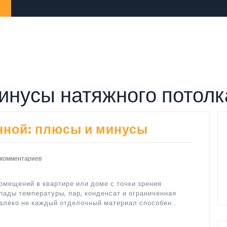
инусы натяжного потолк
нной: плюсы и минусы
 комментариев
омещений в квартире или доме с точки зрения
пады температуры, пар, конденсат и ограниченная
далеко не каждый отделочный материал способен…