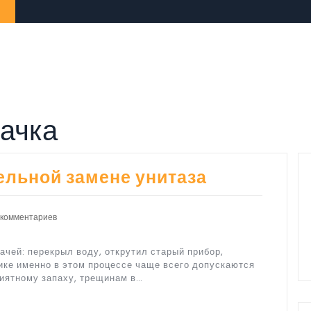
бачка
ельной замене унитаза
 комментариев
ачей: перекрыл воду, открутил старый прибор,
ике именно в этом процессе чаще всего допускаются
риятному запаху, трещинам в…