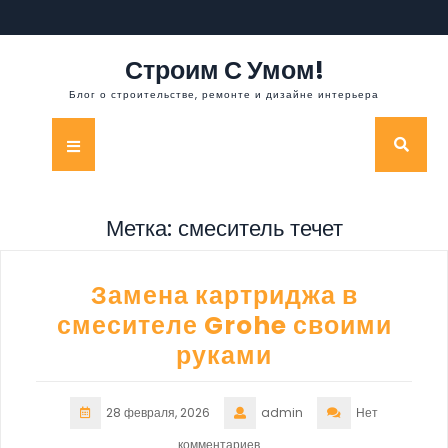
Перейти
к
содержимому
Строим С Умом!
Блог о строительстве, ремонте и дизайне интерьера
Кнопка
Открыть
Метка:
смеситель течет
Замена картриджа в
смесителе Grohe своими
руками
28 февраля, 2026
admin
Нет
комментариев