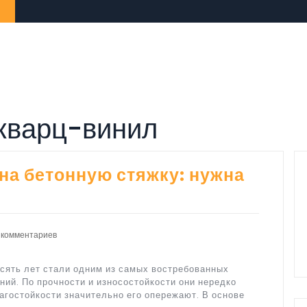
кварц-винил
на бетонную стяжку: нужна
 комментариев
сять лет стали одним из самых востребованных
ий. По прочности и износостойкости они нередко
агостойкости значительно его опережают. В основе