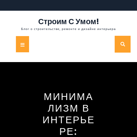
Перейти
к
содержимому
Строим С Умом!
Блог о строительстве, ремонте и дизайне интерьера
Кнопка
Открыть
МИНИМА
ЛИЗМ В
ИНТЕРЬЕ
РЕ: