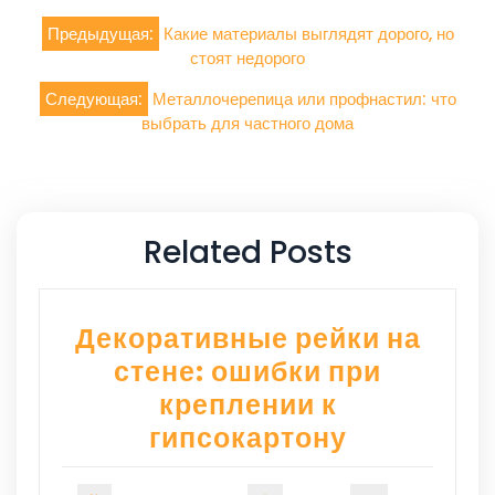
Навигация
Предыдущая:
Какие материалы выглядят дорого, но
по
стоят недорого
записям
Следующая:
Металлочерепица или профнастил: что
выбрать для частного дома
Related Posts
Декоративные рейки на
стене: ошибки при
креплении к
гипсокартону