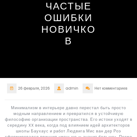
ЧАСТЫЕ
ОШИБКИ
НОВИЧКО
В
26 февраля, 2026
admin
Нет комментариев
Минимализм в интерьере давно перестал быть просто
модным направлением и превратился в устойчивую
философию организации пространства. Его истоки уходят в
середину XX века, когда под влиянием идей архитекторов
школы Баухаус и работ Людвига Мис ван дер Роэ
сформировался принцип «меньше — значит больше». Позже