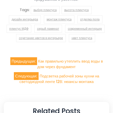
Tags:
выбор плинтуса
высота плинтуса
дизайн интерьера
монтаж плинтуса
отделка пола
плинтус МДФ
серый ламинат
современный интерьер
сочетание цветов в интерьере
цвет плинтуса
Навигация
Предыдущая:
Как правильно утеплить ввод воды в
по
дом через фундамент
записям
Следующая:
Подсветка рабочей зоны кухни на
светодиодной ленте 12В: нюансы монтажа
Related Posts