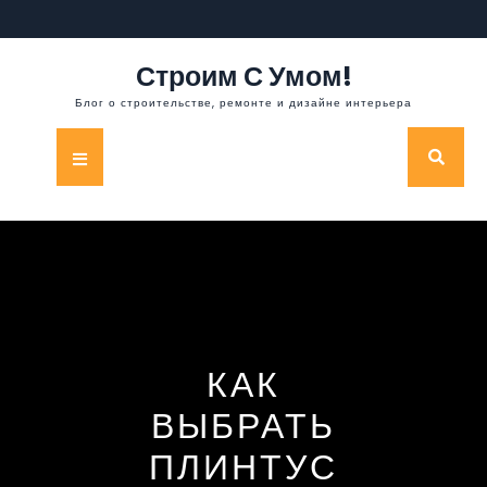
Перейти
к
содержимому
Строим С Умом!
Блог о строительстве, ремонте и дизайне интерьера
Кнопка
Открыть
КАК
ВЫБРАТЬ
ПЛИНТУС